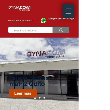
Compra por Whastapp
ventas@dynacom.ec
Nueva oficina
matriz Quito
Leer más