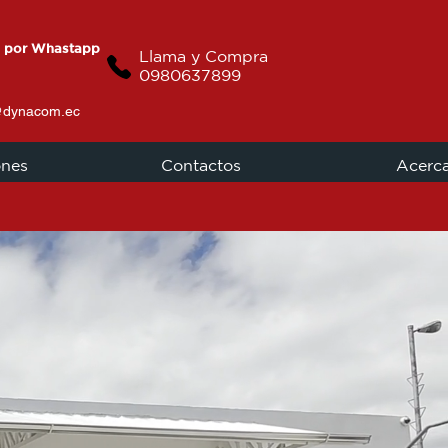
 por Whastapp
Llama y Compra
0980637899
@dynacom.ec
ones
Contactos
Acerc