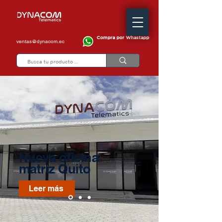
Compra por Whastapp
ventas@dynacom.ec
Nueva oficina
matriz Quito
Leer más