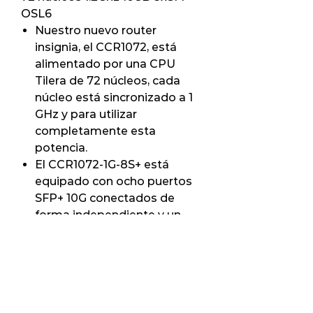
OSL6
Nuestro nuevo router
insignia, el CCR1072, está
alimentado por una CPU
Tilera de 72 núcleos, cada
núcleo está sincronizado a 1
GHz y para utilizar
completamente esta
potencia.
El CCR1072-1G-8S+ está
equipado con ocho puertos
SFP+ 10G conectados de
forma independiente y un
solo puerto Ethernet para
fines de gestión.
Gracias al procesador único
de 72 núcleos y puertos que
están directamente