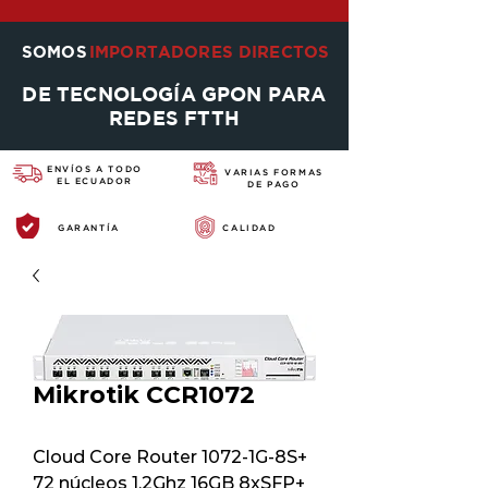
SOMOS
IMPORTADORES DIRECTOS
DE TECNOLOGÍA GPON PARA
REDES FTTH
ENVÍOS A TODO
VARIAS FORMAS
EL ECUADOR
DE PAGO
GARANTÍA
CALIDAD
Mikrotik CCR1072
Cloud Core Router 1072-1G-8S+
72 núcleos 1.2Ghz 16GB 8xSFP+