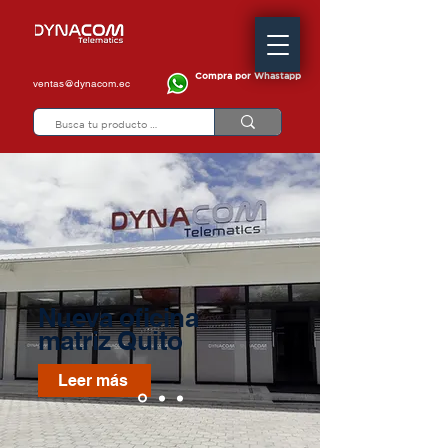
Compra por Whastapp
ventas@dynacom.ec
Nueva oficina
matriz Quito
Leer más