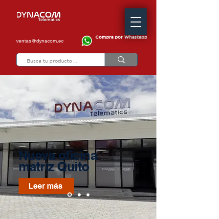
Compra por Whastapp
ventas@dynacom.ec
Nueva oficina
matriz Quito
Leer más