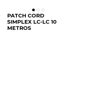
PATCH CORD
SIMPLEX LC-LC 10
METROS
Cantidad
*
Distancia: 10 metros
Marca: Prisma Telecom
Comprar por Whatsapp