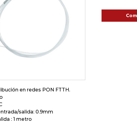
Com
tribución en redes PON FTTH.
o
C
entrada/salida: 0.9mm
ida : 1 metro