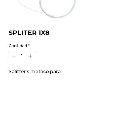
SPLITER 1X8
Cantidad
*
Splitter simétrico para
distribución en redes PON
FTTH.
Tipo de fibra: Monomodo
Tipo de conector: SC/APC
Diámetro de la fibra de
entrada/salida: 0.9mm
Longitud de Entrada y salida :
1 metro