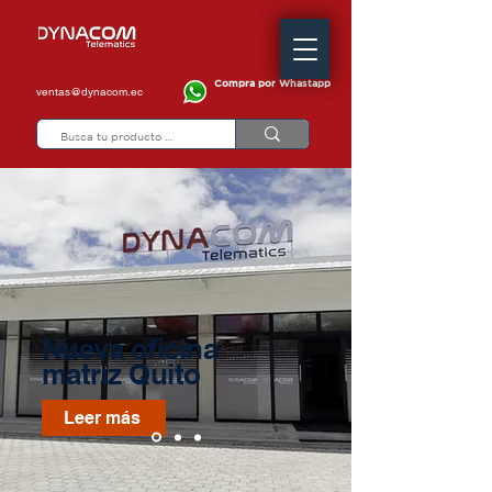
Compra por Whastapp
ventas@dynacom.ec
Nueva oficina
matriz Quito
Leer más